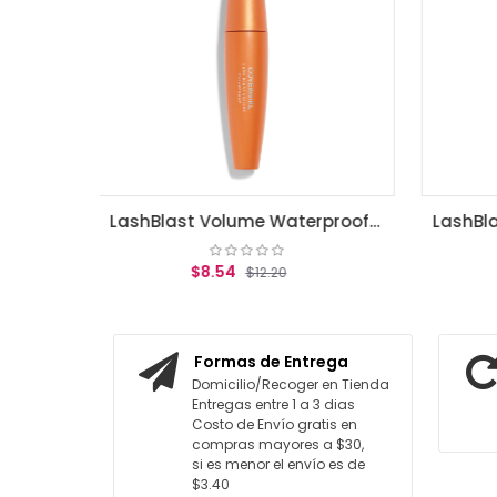
LashBlast Volume Waterproof Mascara Very Black .44 fl oz (13.1 ml)
LashBlast Volume Mascara Very Black .44 fl oz (13.1 ml)
$8.54
20
$12.20
ARRITO
AGREGAR AL CARRITO
Formas de Entrega
Domicilio/Recoger en Tienda
Entregas entre 1 a 3 dias
Costo de Envío gratis en
compras mayores a $30,
si es menor el envío es de
$3.40