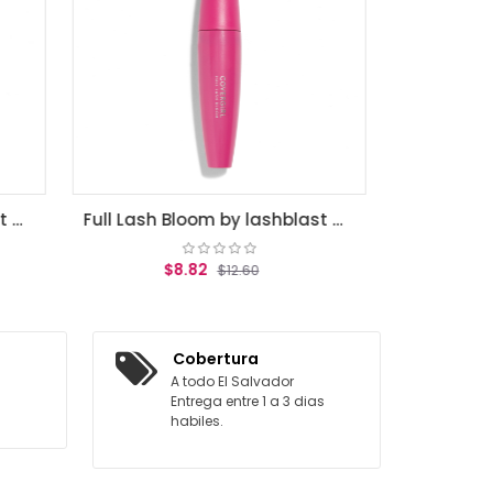
AGREGAR AL CARRITO
Full Lash Bloom by lashblast mascara Very Black 800 .44 Fl Oz
ITO
Cobertura
A todo El Salvador
Entrega entre 1 a 3 dias
habiles.