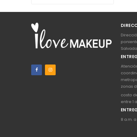
DIREC
Direcció
poniente
Salvado
ENTREG
Atención
coordin
metropo
zonas d
costo de
entre 1 
ENTREG
8 a.m. a