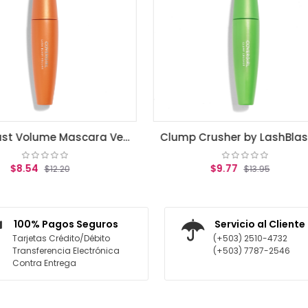
Clump Crusher by LashBlast Mascara Very Black .44 fl oz (13.1 ml)
$9.77
$8.82
$13.95
$12.60
AGREGAR AL CARRITO
AGREGAR AL CARR
100% Pagos Seguros
Servicio al Cliente
Tarjetas Crédito/Débito
(+503) 2510-4732
Transferencia Electrónica
(+503) 7787-2546
Contra Entrega