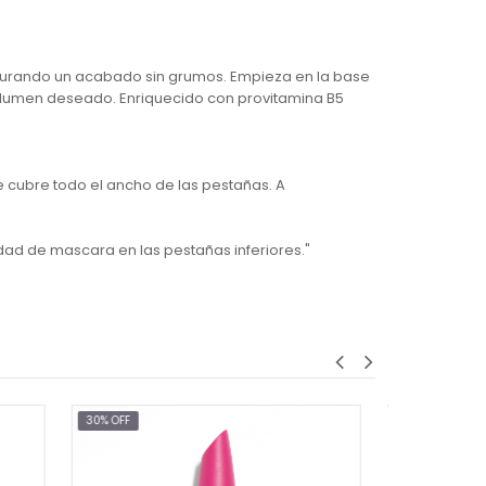
egurando un acabado sin grumos. Empieza en la base
olumen deseado. Enriquecido con provitamina B5
e cubre todo el ancho de las pestañas. A
dad de mascara en las pestañas inferiores."
30% OFF
30% OF
Almay Multi-Benefit Mascara-BLACKEST IS BLACK (501)
$8.40
$12.00