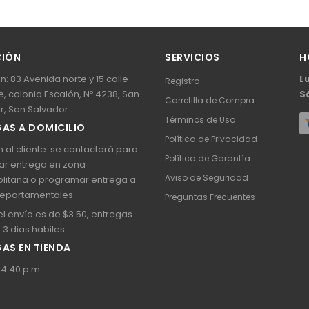
CIÓN
SERVICIOS
H
n: 83 Avenida norte y 15 calle
L
Registro
, colonia Escalón, Nº 4238, San
S
Carretilla de Compra
r, San Salvador
Términos de Uso
AS A DOMICILIO
Política de Privacidad
 al cliente: se contactará para
Política de Garantía
ar entrega en zona
Aviso de Seguridad
litana o programar entrega a
epartamentales.
Preguntas Frecuentes
l envío es de $3.50, entregas
a 3 dias habiles.
AS EN TIENDA
 4.40 p.m.