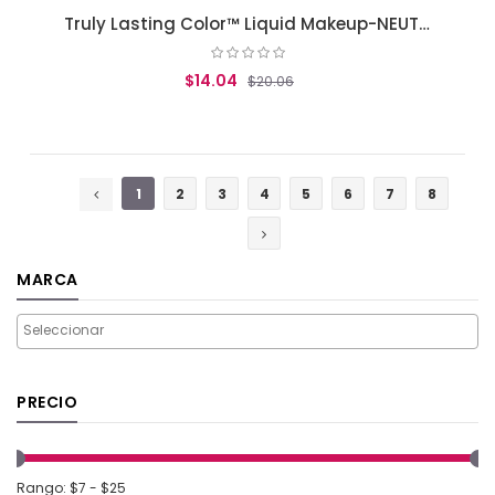
Truly Lasting Color™ Liquid Makeup-NEUTRAL (220)
$14.04
$20.06
AGREGAR AL CARRITO
1
2
3
4
5
6
7
8
MARCA
PRECIO
Rango: $7 - $25