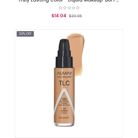
$14.04
$20.06
AGREGAR AL CARRITO
30% OFF