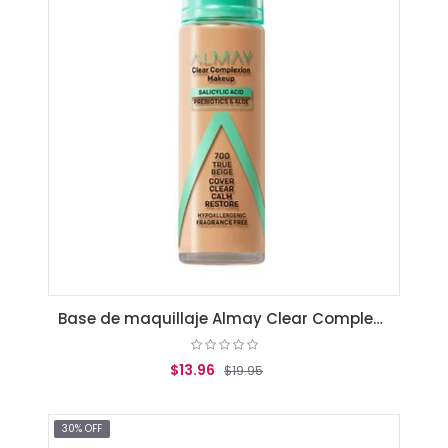
Base de maquillaje Almay Clear Complexion True beige
$13.96
$19.95
AGREGAR AL CARRITO
30% OFF