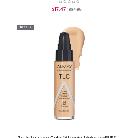
$17.47
$24.95
AGREGAR AL CARRITO
30% OFF
Truly Lasting Color™ Liquid Makeup-BUFF (140)