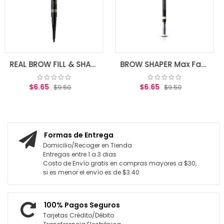
AGREGAR
REAL BROW FILL & SHAPE DEEP MAX FACTOR - BROWN 04
BROW SHAPER Max Factor - BROWN 20
5
$6.65
$9.50
$9.50
R AL CARRITO
AGREGAR AL CARRITO
Formas de Entrega
Domicilio/Recoger en Tienda
Entregas entre 1 a 3 dias
Costo de Envío gratis en compras mayores a $30,
si es menor el envío es de $3.40
100% Pagos Seguros
Tarjetas Crédito/Débito