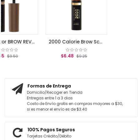
AGREGAR AL CARRI
Max Factor BROW REVIVAL, 002 Soft Brown
2000 Calorie Brow Sculpt Black Brown
$6.48
$9.25
ITO
AGREGAR AL CARRITO
Formas de Entrega
Domicilio/Recoger en Tienda
Entregas entre 1 a 3 dias
Costo de Envío gratis en compras mayores a $30,
si es menor el envío es de $3.40
100% Pagos Seguros
Tarjetas Crédito/Débito