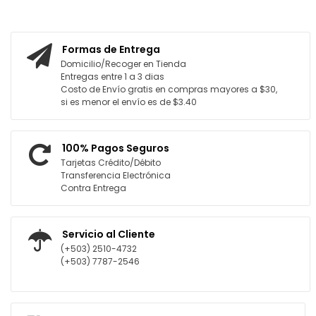
AR AL CARRITO
AGREGAR AL CARRITO
Formas de Entrega
Domicilio/Recoger en Tienda
Entregas entre 1 a 3 dias
Costo de Envío gratis en compras mayores a $30,
si es menor el envío es de $3.40
100% Pagos Seguros
Tarjetas Crédito/Débito
Transferencia Electrónica
Contra Entrega
Servicio al Cliente
(+503) 2510-4732
(+503) 7787-2546