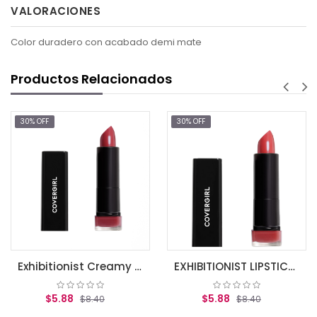
VALORACIONES
Color duradero con acabado demi mate
Productos Relacionados
30% OFF
30% OFF
$5.
AGREGA
Exhibitionist Creamy Lipstick, Seduce Scalret .12 oz (3.5 g)
EXHIBITIONIST LIPSTICK HOT
88
$5.88
$8.40
$8.40