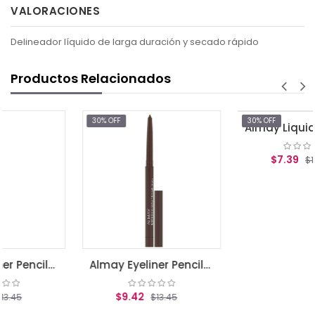
VALORACIONES
Delineador líquido de larga duración y secado rápido
Productos Relacionados
30% OFF
30% OFF
Almay Liq
$7.39
$10.55
AGREGAR AL CARRITO
Almay Eyeliner Pencil-BLACK (205)
Almay Eyeliner Pencil-BROWN (207)
$9.42
$13.45