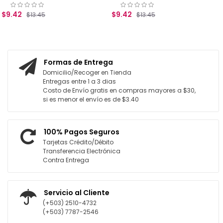
$9.42
$13.45
RITO
AGREGAR AL CARRITO
Formas de Entrega
Domicilio/Recoger en Tienda
Entregas entre 1 a 3 dias
Costo de Envío gratis en compras mayores a $30,
si es menor el envío es de $3.40
100% Pagos Seguros
Tarjetas Crédito/Débito
Transferencia Electrónica
Contra Entrega
Servicio al Cliente
(+503) 2510-4732
(+503) 7787-2546