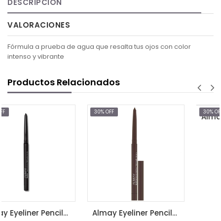
DESCRIPCIÓN
VALORACIONES
Fórmula a prueba de agua que resalta tus ojos con color
intenso y vibrante
Productos Relacionados
30% OFF
30% OFF
$7.39
$10.55
AGREGAR AL CARR
Almay Eyeliner Pencil-BLACK (205)
Almay Eyeliner Pencil-BROWN (207)