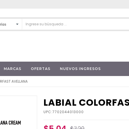
MARCAS
OFERTAS
NUEVOS INGRESOS
ORFAST AVELLANA
LABIAL COLORFA
UPC:7702044013000
$5.04
$7.20