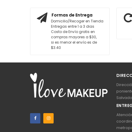
AGREGAR AL CARRITO
AGREGAR AL
Formas de Entrega
Domicilio/Recoger en Tienda
Entregas entre 1 a 3 dias
Costo de Envío gratis en
compras mayores a $30,
si es menor el envío es de
$3.40
DIREC
Direcció
poniente
Salvado
ENTREG
Atención
coordin
metropo