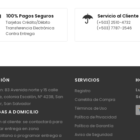
 CARRITO
AGREGAR AL CARRITO
100% Pagos Seguros
Servicio al Cliente
Tarjetas Crédito/Débito
(+503) 2510-4732
Transferencia Electrónica
(+503) 7787-2546
Contra Entrega
CIÓN
SERVICIOS
H
n: 83 Avenida norte y 15 calle
L
Registro
, colonia Escalón, Nº 4238, San
S
Carretilla de Compra
r, San Salvador
Términos de Uso
AS A DOMICILIO
Política de Privacidad
 al cliente: se contactará para
Política de Garantía
ar entrega en zona
Aviso de Seguridad
litana o programar entrega a