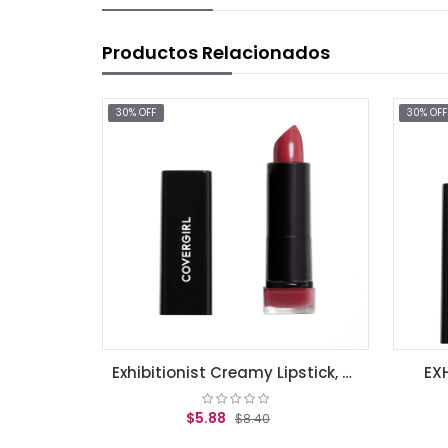
Productos Relacionados
30% OFF
30% OFF
Exhibitionist Creamy Lipstick, Seduce Scalret .12 oz (3.5 g)
EXHIBITIONIST 
$5.88
$5.88
$8.40
$