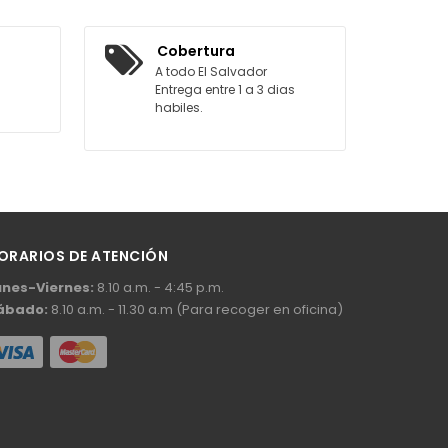
AGREGAR AL CARRITO
Cobertura
A todo El Salvador
Entrega entre 1 a 3 dias
habiles.
ORARIOS DE ATENCIÓN
unes-Viernes:
8.10 a.m. - 4:45 p.m.
ábado:
8.10 a.m. - 11.30 a.m (Para recoger en oficina)