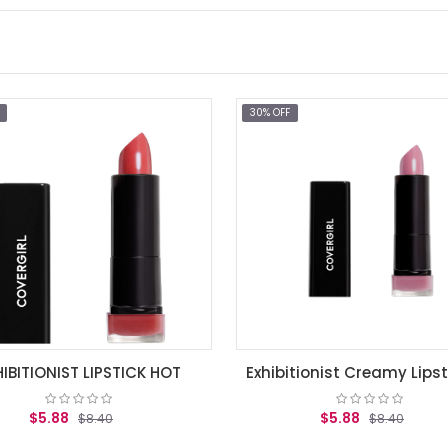
30% OFF
LIPSTICK HOT
Exhibitionist Creamy Lipstick, Romance Mauve .12 oz (3.5 g)
$5.88
8.40
$8.40