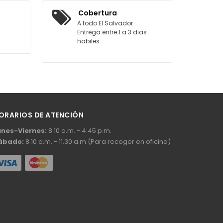
AGREGAR AL CARRITO
Cobertura
A todo El Salvador
Entrega entre 1 a 3 dias
habiles.
ORARIOS DE ATENCIÓN
unes-Viernes:
8.10 a.m. - 4:45 p.m.
ábado:
8.10 a.m. - 11.30 a.m (Para recoger en oficina)