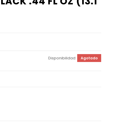
CK .44 FL OZ (13.1
Disponibilidad:
Agotado