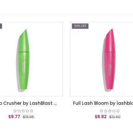
30% OFF
Clump Crusher by LashBlast Mascara Very Black .44 fl oz (13.1 ml)
$9.77
$8.82
$13.95
$12.60