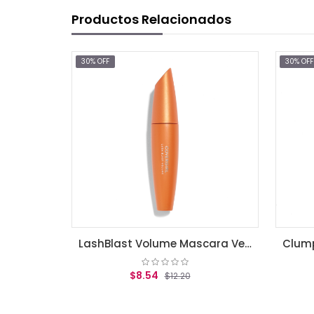
Productos Relacionados
30% OFF
30% OFF
LashBlast Volume Waterproof Mascara Very Black .44 fl oz (13.1 ml)
LashBlast Volume Mascara Very Black .44 fl oz (13.1 ml)
$8.54
$12.20