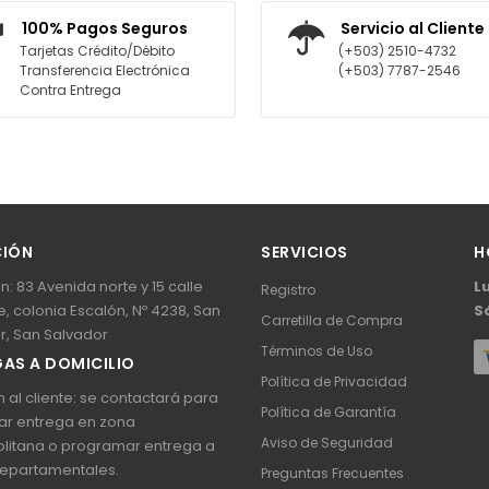
AGREGAR AL CARRITO
AGREGAR AL CARRITO
100% Pagos Seguros
Servicio al Cliente
Tarjetas Crédito/Débito
(+503) 2510-4732
Transferencia Electrónica
(+503) 7787-2546
Contra Entrega
CIÓN
SERVICIOS
H
n: 83 Avenida norte y 15 calle
L
Registro
, colonia Escalón, Nº 4238, San
S
Carretilla de Compra
r, San Salvador
Términos de Uso
AS A DOMICILIO
Política de Privacidad
 al cliente: se contactará para
Política de Garantía
ar entrega en zona
Aviso de Seguridad
litana o programar entrega a
epartamentales.
Preguntas Frecuentes