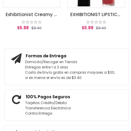
Exhibitionist Creamy Lipstick, Seduce Scalret .12 oz (3.5 g)
EXHIBITIONIST LIPSTICK HOT
$5.88
40
$8.40
CARRITO
AGREGAR AL CARRITO
Formas de Entrega
Domicilio/Recoger en Tienda
Entregas entre 1 a 3 dias
Costo de Envío gratis en compras mayores a $30,
si es menor el envío es de $3.40
100% Pagos Seguros
Tarjetas Crédito/Débito
Transferencia Electrónica
Contra Entrega