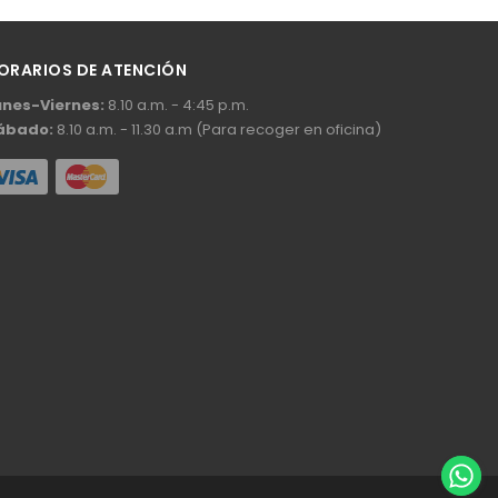
ORARIOS DE ATENCIÓN
unes-Viernes:
8.10 a.m. - 4:45 p.m.
ábado:
8.10 a.m. - 11.30 a.m (Para recoger en oficina)