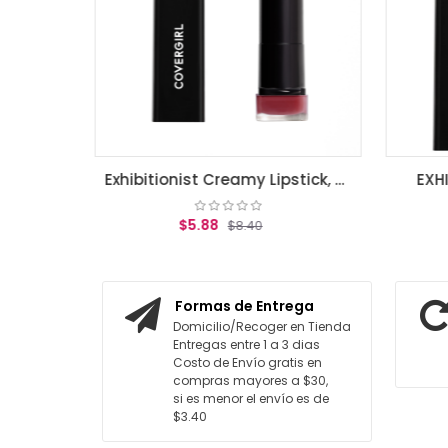
Exhibitionist Creamy Lipstick, Seduce Scalret .12 oz (3.5 g)
EXHIBITIONIST LIPSTICK HOT
$5.88
0
$8.40
ARRITO
AGREGAR AL CARRITO
Formas de Entrega
Domicilio/Recoger en Tienda
Entregas entre 1 a 3 dias
Costo de Envío gratis en
compras mayores a $30,
si es menor el envío es de
$3.40