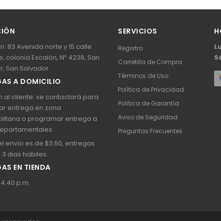
CIÓN
SERVICIOS
H
n: 83 Avenida norte y 15 calle
L
Registro
, colonia Escalón, Nº 4238, San
S
Carretilla de Compra
r, San Salvador
Términos de Uso
AS A DOMICILIO
Política de Privacidad
 al cliente: se contactará para
Política de Garantía
ar entrega en zona
Aviso de Seguridad
litana o programar entrega a
epartamentales.
Preguntas Frecuentes
l envío es de $3.50, entregas
a 3 dias habiles.
AS EN TIENDA
 4.40 p.m.