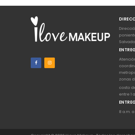
DIREC
Direcció
poniente
Salvado
ENTREG
Atención
coordin
metropo
zonas d
costo de
entre 1 
ENTREG
8 a.m. a