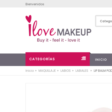
Bienvenidos
CATEGORÍAS
INICIO
»
»
»
»
Inicio
MAQUILLAJE
LABIOS
LABIALES
LIP BALM POD