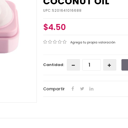
COCONUT OIL
UPC:5201641016688
$4.50
Agrega tu propia valoración
Cantidad:
Compartir