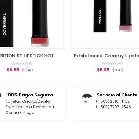
Exhibitionist Creamy Lipstick, Romance Mauve .12 oz (3.5 g)
$5.88
$5.88
$8.40
$8.40
AGREGAR AL CARRITO
AGREGAR AL CARR
100% Pagos Seguros
Servicio al Cliente
Tarjetas Crédito/Débito
(+503) 2510-4732
Transferencia Electrónica
(+503) 7787-2546
Contra Entrega