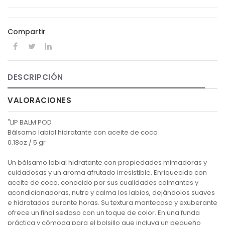
Compartir
DESCRIPCIÓN
VALORACIONES
"LIP BALM POD
Bálsamo labial hidratante con aceite de coco
0.18oz / 5 gr
Un bálsamo labial hidratante con propiedades mimadoras y
cuidadosas y un aroma afrutado irresistible. Enriquecido con
aceite de coco, conocido por sus cualidades calmantes y
acondicionadoras, nutre y calma los labios, dejándolos suaves
e hidratados durante horas. Su textura mantecosa y exuberante
ofrece un final sedoso con un toque de color. En una funda
práctica y cómoda para el bolsillo que incluya un pequeño