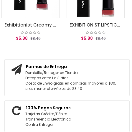
Exhibitionist Creamy Lipstick, Seduce Scalret .12 oz (3.5 g)
EXHIBITIONIST LIPSTICK HOT
$5.88
$8.40
RRITO
AGREGAR AL CARRITO
Formas de Entrega
Domicilio/Recoger en Tienda
Entregas entre 1 a 3 dias
Costo de Envío gratis en compras mayores a $30,
si es menor el envío es de $3.40
100% Pagos Seguros
Tarjetas Crédito/Débito
Transferencia Electrónica
Contra Entrega