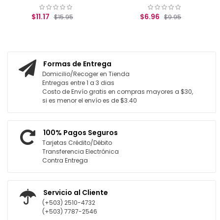
$11.17
$6.96
$15.95
$9.95
REGAR AL CARRITO
AGREGAR AL CARRITO
Formas de Entrega
Domicilio/Recoger en Tienda
Entregas entre 1 a 3 dias
Costo de Envío gratis en compras mayores a $30,
si es menor el envío es de $3.40
100% Pagos Seguros
Tarjetas Crédito/Débito
Transferencia Electrónica
Contra Entrega
Servicio al Cliente
(+503) 2510-4732
(+503) 7787-2546