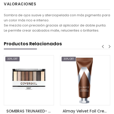
VALORACIONES
Sombra de ojos suave y aterciopelada con más pigmento para
un color más rico e intenso.
Se mezcla con precisión gracias al aplicador de doble punta.
Le permite crear acabados mate, relucientes o brillantes.
Productos Relacionados
30% OFF
30% OFF
$
AGR
SOMBRAS TRUNAKED- Palettes - Tonos Nudes
Almay Velvet Foil Cream Shadow-OUT OF THE WOODS (080)