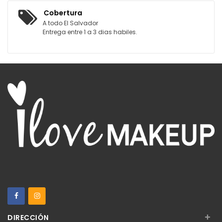
Cobertura
A todo El Salvador
Entrega entre 1 a 3 dias habiles.
+
DIRECCIÓN