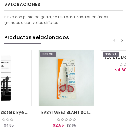
VALORACIONES
Pinza con punta de garra, se usa para trabajar en áreas
grandes o con vellos difíciles
Productos Relacionados
30% OFF
30% OFF
EASYTWEEZ SLANT SCIS TYPE
SEV EYE BROW BRUSH w/bag
$2.56
$4.80
$3.65
$6.85