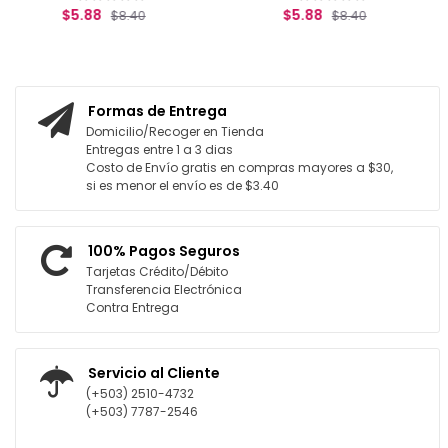
$5.88
$8.40
$8.40
L CARRITO
AGREGAR AL CARRITO
Formas de Entrega
Domicilio/Recoger en Tienda
Entregas entre 1 a 3 dias
Costo de Envío gratis en compras mayores a $30,
si es menor el envío es de $3.40
100% Pagos Seguros
Tarjetas Crédito/Débito
Transferencia Electrónica
Contra Entrega
Servicio al Cliente
(+503) 2510-4732
(+503) 7787-2546