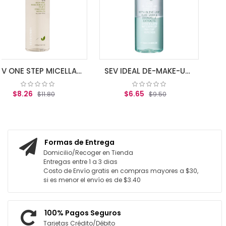
AGREGAR AL CARR
SEV ONE STEP MICELLAR WATER 200 ML
SEV IDEAL DE-MAKE-UP MICELLAR 100 ML
$6.65
$9.50
RITO
AGREGAR AL CARRITO
Formas de Entrega
Domicilio/Recoger en Tienda
Entregas entre 1 a 3 dias
Costo de Envío gratis en compras mayores a $30,
si es menor el envío es de $3.40
100% Pagos Seguros
Tarjetas Crédito/Débito