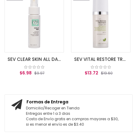
SEV CLEAR SKIN ALL DAY RESCUE MIST 50ml
SEV VITAL RESTORE TREATMENT SPF 15 50 ML (DRY-SENS SKIN)
$6.98
$13.72
$9.97
$19.60
AGREGAR AL CARRITO
AGREGAR AL CARRITO
Formas de Entrega
Domicilio/Recoger en Tienda
Entregas entre 1 a 3 dias
Costo de Envío gratis en compras mayores a $30,
si es menor el envío es de $3.40