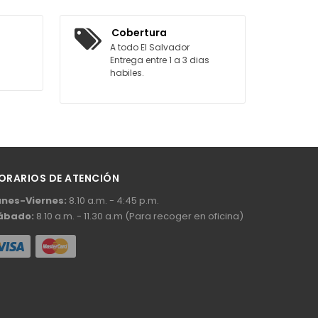
R AL CARRITO
Cobertura
A todo El Salvador
Entrega entre 1 a 3 dias
habiles.
ORARIOS DE ATENCIÓN
unes-Viernes:
8.10 a.m. - 4:45 p.m.
ábado:
8.10 a.m. - 11.30 a.m (Para recoger en oficina)