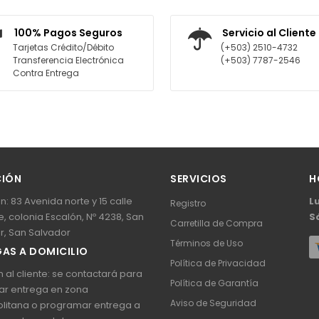
AGREGAR AL CARRITO
AGREGA
100% Pagos Seguros
Servicio al Cliente
Tarjetas Crédito/Débito
(+503) 2510-4732
Transferencia Electrónica
(+503) 7787-2546
Contra Entrega
CIÓN
SERVICIOS
H
n: 83 Avenida norte y 15 calle
L
Registro
, colonia Escalón, Nº 4238, San
S
Carretilla de Compra
r, San Salvador
Términos de Uso
AS A DOMICILIO
Política de Privacidad
 al cliente: se contactará para
Política de Garantía
ar entrega en zona
Aviso de Seguridad
litana o programar entrega a