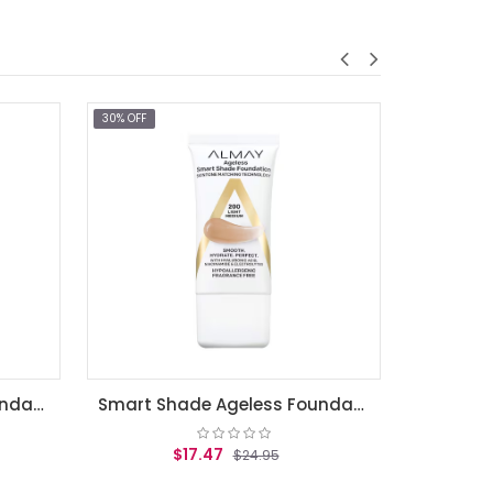
30% OFF
Smart Shade Ageless Foundation Golden
$17.47
$24.95
AGREGAR AL CARRITO
Smart Shade Ageless Foundation Light Medium
47
$24.95