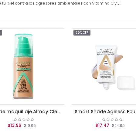
 tu piel contra los agresores ambientales con Vitamina C y E.
30% OFF
30% OFF
 beige
Smart Shade Ageless Foundation Light
$17.47
$17.
$24.95