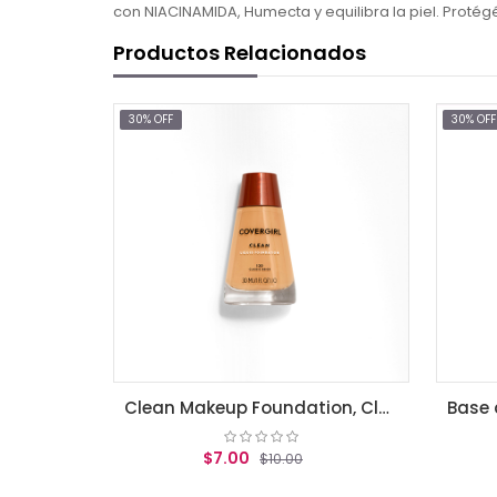
con NIACINAMIDA, Humecta y equilibra la piel. Protégé
Productos Relacionados
30% OFF
Clean Makeup Foundation, Classic Beige
Base de maquillaje Almay Clear Complexion True
7.00
$13.96
$10.00
$19.95