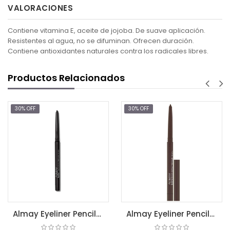
VALORACIONES
Contiene vitamina E, aceite de jojoba. De suave aplicación.
Resistentes al agua, no se difuminan. Ofrecen duración.
Contiene antioxidantes naturales contra los radicales libres.
Productos Relacionados
0% OFF
30% OFF
30
Almay Eyeliner Pencil-BLACK (205)
Almay Eyeliner Pencil-BROWN (207)