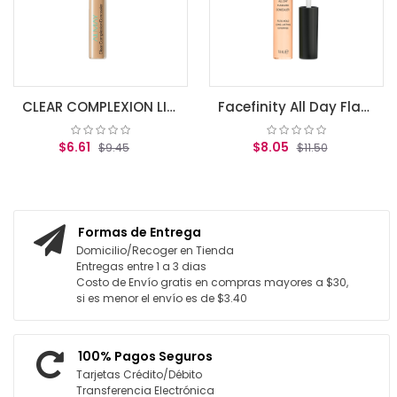
AG
CLEAR COMPLEXION LIGHT MEDIUM
Facefinity All Day Flawless Concealer (030)
$6.61
$8.05
$9.45
$11.50
GREGAR AL CARRITO
AGREGAR AL CARRITO
Formas de Entrega
Domicilio/Recoger en Tienda
Entregas entre 1 a 3 dias
Costo de Envío gratis en compras mayores a $30,
si es menor el envío es de $3.40
100% Pagos Seguros
Tarjetas Crédito/Débito
Transferencia Electrónica