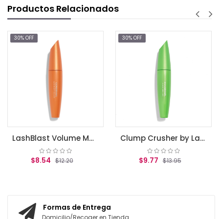
Productos Relacionados
30% OFF
30% OFF
LashBlast Volume Mascara Very Black .44 fl oz (13.1 ml)
Clump Crusher by LashBlast Mascara Very Black .44 fl oz (13.1 ml)
$8.54
$9.77
$12.20
$13.95
AGREGAR AL CARRITO
AGREGAR AL CARRITO
Formas de Entrega
Domicilio/Recoger en Tienda