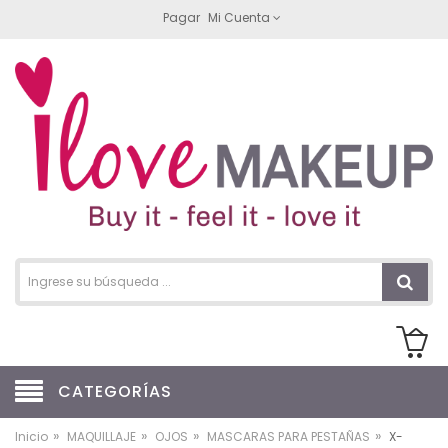
Pagar
Mi Cuenta
CATEGORÍAS
»
»
»
»
Inicio
MAQUILLAJE
OJOS
MASCARAS PARA PESTAÑAS
X-