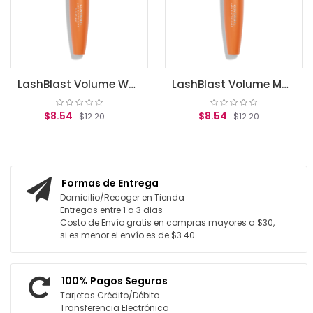
LashBlast Volume Waterproof Mascara Very Black .44 fl oz (13.1 ml)
LashBlast Volume Mascara Very Black .44 fl oz (13.1 ml)
$8.54
$8.54
$12.20
$12.20
AGREGAR AL CARRITO
AGREGAR AL CARRITO
Formas de Entrega
Domicilio/Recoger en Tienda
Entregas entre 1 a 3 dias
Costo de Envío gratis en compras mayores a $30,
si es menor el envío es de $3.40
100% Pagos Seguros
Tarjetas Crédito/Débito
Transferencia Electrónica