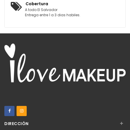
Cobertura
A todo El Salvador
Entrega entre 1 a 3 dias habiles.
+
DIRECCIÓN