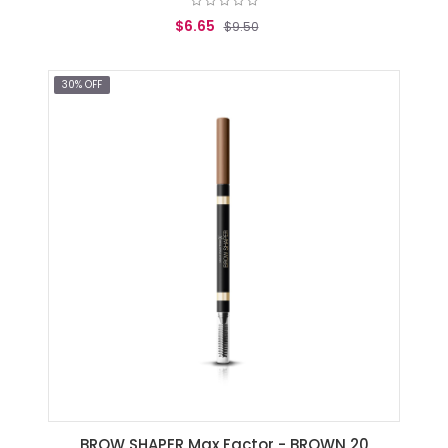
$6.65
$9.50
AGREGAR AL CARRITO
30% OFF
BROW SHAPER Max Factor - BROWN 20