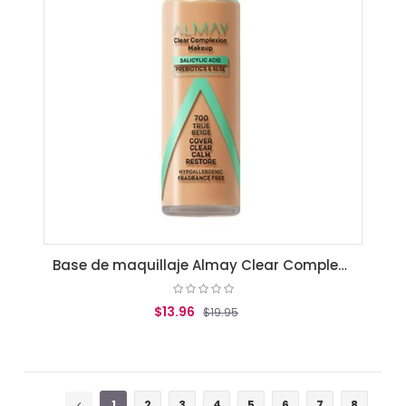
Base de maquillaje Almay Clear Complexion True beige
$13.96
$19.95
AGREGAR AL CARRITO
1
2
3
4
5
6
7
8