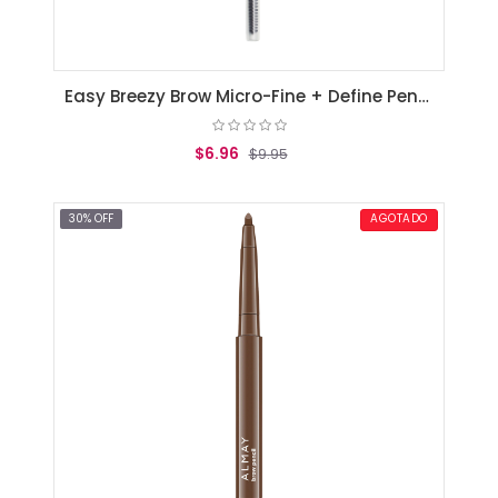
Easy Breezy Brow Micro-Fine + Define Pencil, Soft Brown
$6.96
$9.95
AGREGAR AL CARRITO
30% OFF
AGOTADO