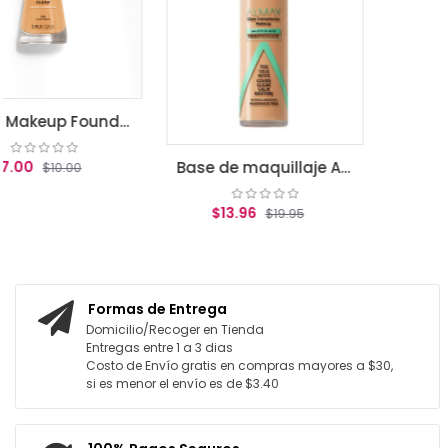
AGREGAR AL CARRITO
ean Makeup Foundation, Classic Beige
Base de maquillaje Almay Clear Complexion True beige
$13.96
$19.95
AGREGAR AL CARRITO
Formas de Entrega
Domicilio/Recoger en Tienda
Entregas entre 1 a 3 dias
Costo de Envío gratis en compras mayores a $30,
si es menor el envío es de $3.40