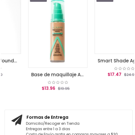
Smart Shade Ageless Foundation Light
$17.47
Base de maquillaje Almay Clear Complexion True beige
$24.95
$13.96
$19.95
AGREGAR AL CARRITO
AGREGAR AL CARRITO
Formas de Entrega
Domicilio/Recoger en Tienda
Entregas entre 1 a 3 dias
Costo de Envío gratis en compras mayores a $30,