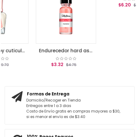
herapy cuticule oil
Endurecedor hard as nail tint
Maximum growth
$3.32
$6.20
$4.75
$8.85
AGREGAR AL CARRITO
AGREGAR AL CARRITO
Formas de Entrega
Domicilio/Recoger en Tienda
Entregas entre 1 a 3 dias
Costo de Envío gratis en compras mayores a $30,
si es menor el envío es de $3.40
100% Pagos Seguros