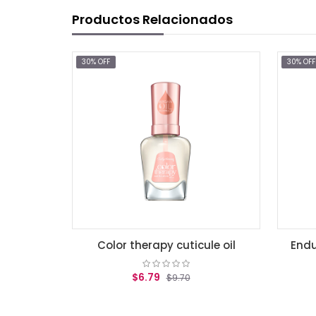
Productos Relacionados
30% OFF
30% OFF
Color therapy cuticule oil
Endurecedor 
$6.79
$3.3
$9.70