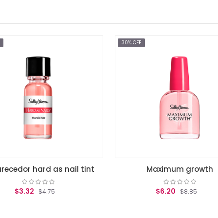
30% OFF
hard as nail tint
Maximum growth
2
$6.20
$4.75
$8.85