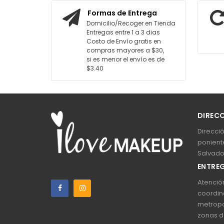
AGREGAR AL CARRITO
AGREGA
Formas de Entrega
Domicilio/Recoger en Tienda
Entregas entre 1 a 3 dias
Costo de Envío gratis en
compras mayores a $30,
si es menor el envío es de
$3.40
DIREC
Direcció
poniente
Salvado
ENTREG
Atención
coordin
metropo
zonas d