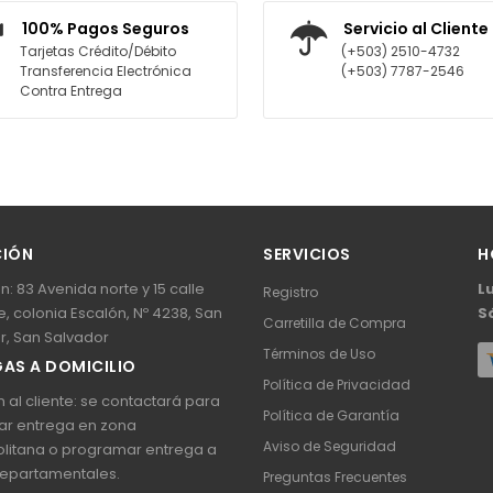
R AL CARRITO
AGREGAR AL CARRITO
100% Pagos Seguros
Servicio al Cliente
Tarjetas Crédito/Débito
(+503) 2510-4732
Transferencia Electrónica
(+503) 7787-2546
Contra Entrega
CIÓN
SERVICIOS
H
n: 83 Avenida norte y 15 calle
L
Registro
, colonia Escalón, Nº 4238, San
S
Carretilla de Compra
r, San Salvador
Términos de Uso
AS A DOMICILIO
Política de Privacidad
 al cliente: se contactará para
Política de Garantía
ar entrega en zona
Aviso de Seguridad
litana o programar entrega a
epartamentales.
Preguntas Frecuentes