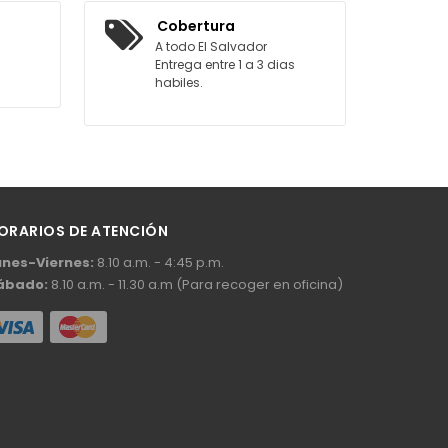
AGREGAR AL CARRITO
Cobertura
A todo El Salvador
Entrega entre 1 a 3 dias
habiles.
ORARIOS DE ATENCIÓN
unes-Viernes:
8.10 a.m. - 4:45 p.m.
ábado:
8.10 a.m. - 11.30 a.m (Para recoger en oficina)