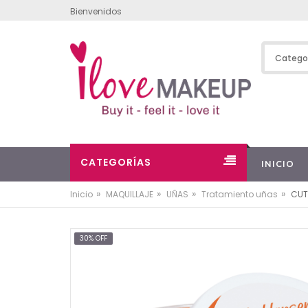
Bienvenidos
CATEGORÍAS
INICIO
»
»
»
»
Inicio
MAQUILLAJE
UÑAS
Tratamiento uñas
CUT
30% OFF