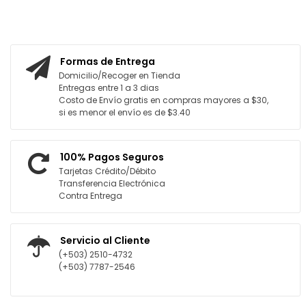
GREGAR AL CARRITO
AGREGAR AL CARRITO
Formas de Entrega
Domicilio/Recoger en Tienda
Entregas entre 1 a 3 dias
Costo de Envío gratis en compras mayores a $30,
si es menor el envío es de $3.40
100% Pagos Seguros
Tarjetas Crédito/Débito
Transferencia Electrónica
Contra Entrega
Servicio al Cliente
(+503) 2510-4732
(+503) 7787-2546