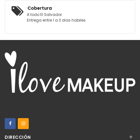
Cobertura
A todo El Salvador
Entrega entre 1 a 3 dias habiles.
+
DIRECCIÓN