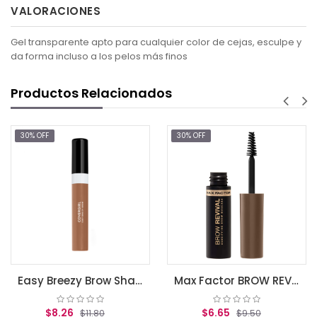
VALORACIONES
Gel transparente apto para cualquier color de cejas, esculpe y
da forma incluso a los pelos más finos
Productos Relacionados
FF
30% OFF
30% OF
AG
Easy Breezy Brow Shape & Define Eyebrow Mascara Honey Brown .3 fl oz (9 ml)
Max Factor BROW REVIVAL, 002 Soft Brown
$8.26
$6.65
$11.80
$9.50