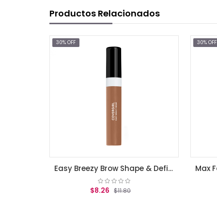
Productos Relacionados
30% OFF
30% OFF
Easy Breezy Brow Shape & Define Eyebrow Mascara Honey Brown .3 fl oz (9 ml)
$8.26
$6.65
$11.80
$