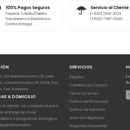
 CARRITO
AGREGAR AL CARRITO
100% Pagos Seguros
Servicio al Cliente
Tarjetas Crédito/Débito
(+503) 2510-4732
Transferencia Electrónica
(+503) 7787-2546
Contra Entrega
CIÓN
SERVICIOS
H
n: 83 Avenida norte y 15 calle
L
Registro
, colonia Escalón, Nº 4238, San
S
Carretilla de Compra
r, San Salvador
Términos de Uso
AS A DOMICILIO
Política de Privacidad
 al cliente: se contactará para
Política de Garantía
ar entrega en zona
Aviso de Seguridad
litana o programar entrega a
epartamentales.
Preguntas Frecuentes