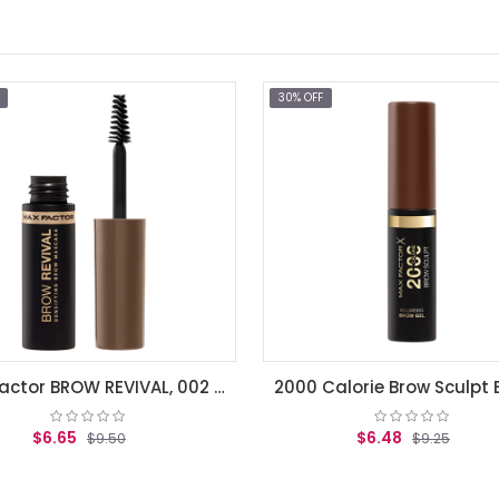
30% OFF
Max Factor BROW REVIVAL, 002 Soft Brown
2000 Calorie Brow Sculpt Black Brown
$6.48
9.50
$9.25