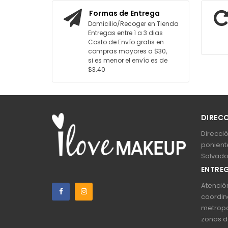
AGREGAR AL CARRITO
AGREGAR AL
Formas de Entrega
Domicilio/Recoger en Tienda
Entregas entre 1 a 3 dias
Costo de Envío gratis en
compras mayores a $30,
si es menor el envío es de
$3.40
DIREC
Direcció
poniente
Salvado
ENTREG
Atención
coordin
metropo
zonas d