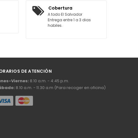
AGREGAR AL CARRITO
Cobertura
A todo El Salvador
Entrega entre 1 a 3 dias
habiles.
ORARIOS DE ATENCIÓN
unes-Viernes:
8.10 a.m. - 4:45 p.m.
ábado:
8.10 a.m. - 11.30 a.m (Para recoger en oficina)