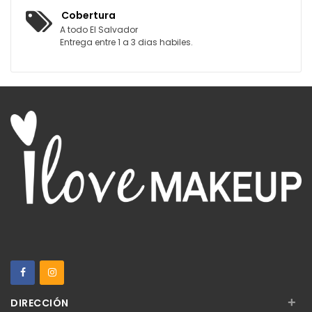
Cobertura
A todo El Salvador
Entrega entre 1 a 3 dias habiles.
+
DIRECCIÓN