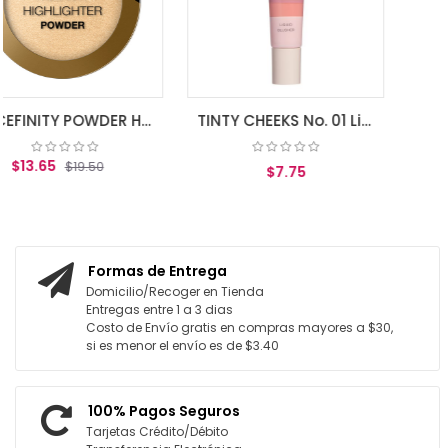
AGREGAR AL CARRI
FACEFINITY POWDER HIGHLIGHTER GOLDEN HOUR 02
TINTY CHEEKS No. 01 Liquid blusher for a healthy, flushed look
$7.75
ITO
AGREGAR AL CARRITO
Formas de Entrega
Domicilio/Recoger en Tienda
Entregas entre 1 a 3 dias
Costo de Envío gratis en compras mayores a $30,
si es menor el envío es de $3.40
100% Pagos Seguros
Tarjetas Crédito/Débito