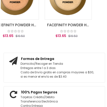
AGREGAR AL CARRIT
FACEFINITY POWDER HIGHLIGHTER BRONZE GLOW 03
FACEFINITY POWDER HIGHLIGHTER GOLDEN HOUR 02
$13.65
$19.50
TO
AGREGAR AL CARRITO
Formas de Entrega
Domicilio/Recoger en Tienda
Entregas entre 1 a 3 dias
Costo de Envío gratis en compras mayores a $30,
si es menor el envío es de $3.40
100% Pagos Seguros
Tarjetas Crédito/Débito
Transferencia Electrónica
Contra Entrega