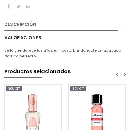
DESCRIPCIÓN
VALORACIONES
Sella y endurece las uñas en 1 paso, brindándote un acabado
acrílico perfecto.
Productos Relacionados
 OFF
30% OFF
30% 