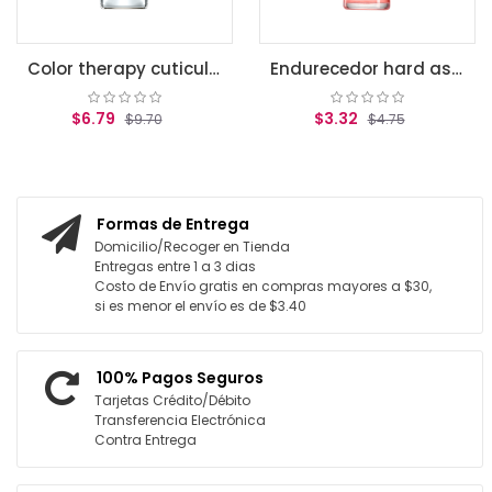
Color therapy cuticule oil
Endurecedor hard as nail tint
$6.79
$3.32
$9.70
$4.75
AGREGAR AL CARRITO
AGREGAR AL CARRITO
Formas de Entrega
Domicilio/Recoger en Tienda
Entregas entre 1 a 3 dias
Costo de Envío gratis en compras mayores a $30,
si es menor el envío es de $3.40
100% Pagos Seguros
Tarjetas Crédito/Débito
Transferencia Electrónica
Contra Entrega