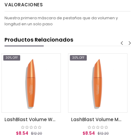
VALORACIONES
Nuestra primera máscara de pestañas que da volumen y
longitud en un solo paso
Productos Relacionados
30% OFF
30% OFF
$9.77
$1
AGREGAR AL
LashBlast Volume Waterproof Mascara Very Black .44 fl oz (13.1 ml)
LashBlast Volume Mascara Very Black .44 fl oz (13.1 ml)
$8.54
12.20
$12.20