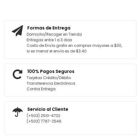
L CARRITO
AGREGAR AL CARRITO
Formas de Entrega
Domicilio/Recoger en Tienda
Entregas entre 1 a 3 dias
Costo de Envío gratis en compras mayores a $30,
si es menor el envío es de $3.40
100% Pagos Seguros
Tarjetas Crédito/Débito
Transferencia Electrónica
Contra Entrega
Servicio al Cliente
(+503) 2510-4732
(+503) 7787-2546