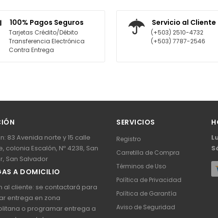
 CARRITO
AGREGAR AL CARRITO
100% Pagos Seguros
Servicio al Cliente
Tarjetas Crédito/Débito
(+503) 2510-4732
Transferencia Electrónica
(+503) 7787-2546
Contra Entrega
CIÓN
SERVICIOS
H
n: 83 Avenida norte y 15 calle
L
Registro
, colonia Escalón, Nº 4238, San
S
Carretilla de Compra
r, San Salvador
Términos de Uso
AS A DOMICILIO
Política de Privacidad
 al cliente: se contactará para
Política de Garantía
ar entrega en zona
Aviso de Seguridad
litana o programar entrega a