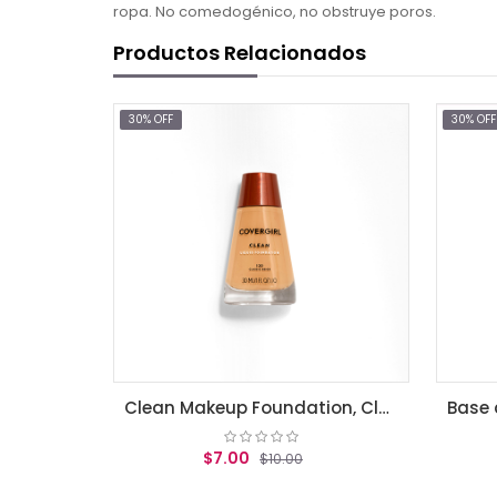
ropa. No comedogénico, no obstruye poros.
Productos Relacionados
30% OFF
30% OFF
Clean Makeup Foundation, Classic Beige
$7.00
$13.96
$10.00
$