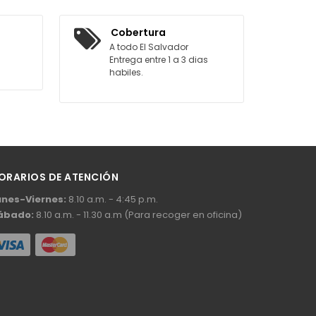
AGREGAR AL CARRITO
Cobertura
A todo El Salvador
Entrega entre 1 a 3 dias
habiles.
ORARIOS DE ATENCIÓN
unes-Viernes:
8.10 a.m. - 4:45 p.m.
ábado:
8.10 a.m. - 11.30 a.m (Para recoger en oficina)