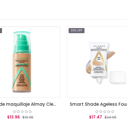
30% OFF
Base de maquillaje Almay Clear Complexion True beige
Smart Shade Ageless Foundation Light
$17.47
19.95
$24.95