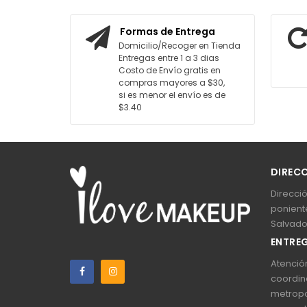
AGREGAR AL CARRITO
AGREGAR AL
Formas de Entrega
Domicilio/Recoger en Tienda
Entregas entre 1 a 3 dias
Costo de Envío gratis en
compras mayores a $30,
si es menor el envío es de
$3.40
DIREC
Direcció
poniente
Salvado
ENTREG
Atención
coordin
metropo