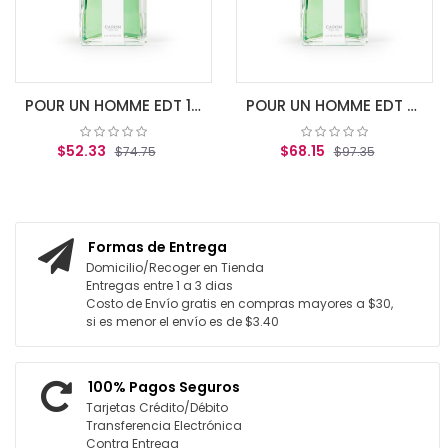
AG
POUR UN HOMME EDT 125ML VAPO
POUR UN HOMME EDT 200ML VAPO
$52.33
$68.15
$74.75
$97.35
GREGAR AL CARRITO
AGREGAR AL CARRITO
Formas de Entrega
Domicilio/Recoger en Tienda
Entregas entre 1 a 3 dias
Costo de Envío gratis en compras mayores a $30,
si es menor el envío es de $3.40
100% Pagos Seguros
Tarjetas Crédito/Débito
Transferencia Electrónica
Contra Entrega