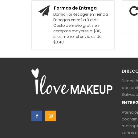
AGREGAR AL CARRITO
AG
Formas de Entrega
Domicilio/Recoger en Tienda
Entregas entre 1 a 3 dias
Costo de Envío gratis en
compras mayores a $30,
si es menor el envío es de
$3.40
DIREC
Direcció
poniente
Salvado
ENTREG
Atención
coordin
metropo
zonas d