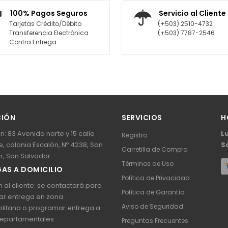
REGAR AL CARRITO
AGREGAR AL CARRITO
100% Pagos Seguros
Servicio al Cliente
Tarjetas Crédito/Débito
(+503) 2510-4732
Transferencia Electrónica
(+503) 7787-2546
Contra Entrega
CIÓN
SERVICIOS
H
n: 83 Avenida norte y 15 calle
L
Registro
, colonia Escalón, Nº 4238, San
S
Carretilla de Compra
r, San Salvador
Términos de Uso
AS A DOMICILIO
Política de Privacidad
 al cliente: se contactará para
Política de Garantía
ar entrega en zona
Aviso de Seguridad
litana o programar entrega a
epartamentales.
Preguntas Frecuentes