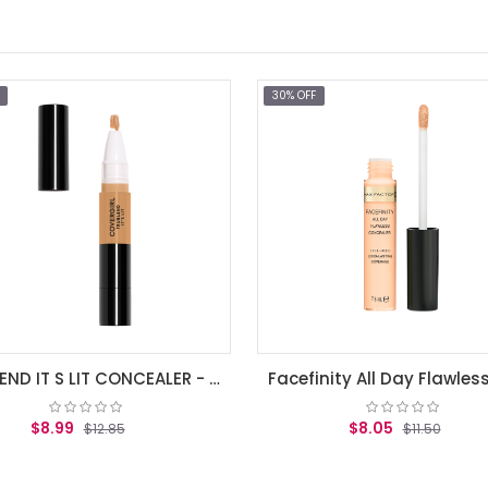
30% OFF
TRUBLEND IT S LIT CONCEALER - Medium
Facefi
$8.99
$8.05
$12.85
$11.50