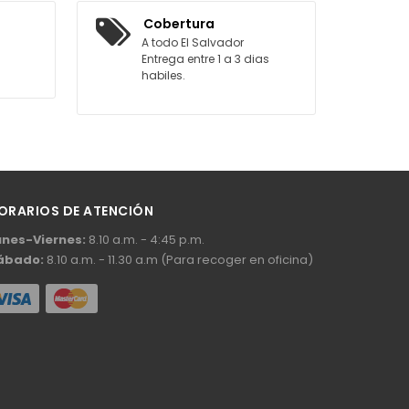
AGREGAR AL CARRITO
Cobertura
A todo El Salvador
Entrega entre 1 a 3 dias
habiles.
ORARIOS DE ATENCIÓN
unes-Viernes:
8.10 a.m. - 4:45 p.m.
ábado:
8.10 a.m. - 11.30 a.m (Para recoger en oficina)