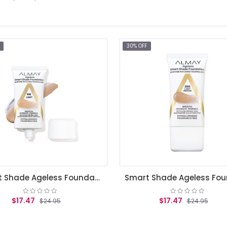
30% OFF
Smart Shade Ageless Foundation Light
$17.47
$17.47
$24.95
$24.95