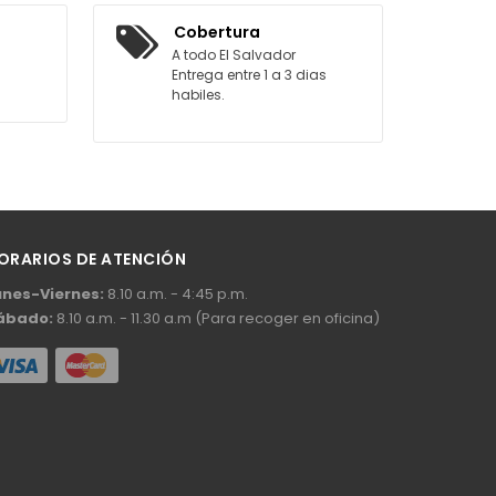
AGREGAR AL CARRITO
Cobertura
A todo El Salvador
Entrega entre 1 a 3 dias
habiles.
ORARIOS DE ATENCIÓN
unes-Viernes:
8.10 a.m. - 4:45 p.m.
ábado:
8.10 a.m. - 11.30 a.m (Para recoger en oficina)