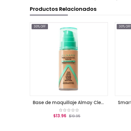
Productos Relacionados
30% OFF
30% OFF
Clean Makeup Foundation, Classic Beige
Base de maquillaje Almay Clear Complexion True beige
$13.96
$19.95