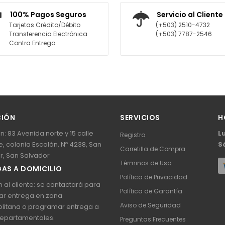
AGREGAR AL CARRITO
AGREGAR AL CARRITO
100% Pagos Seguros
Servicio al Cliente
Tarjetas Crédito/Débito
(+503) 2510-4732
Transferencia Electrónica
(+503) 7787-2546
Contra Entrega
CIÓN
SERVICIOS
H
n: 83 Avenida norte y 15 calle
L
Registro
, colonia Escalón, Nº 4238, San
S
Carretilla de Compra
r, San Salvador
Términos de Uso
AS A DOMICILIO
Política de Privacidad
 al cliente: se contactará para
Política de Garantía
ar entrega en zona
Aviso de Seguridad
litana o programar entrega a
epartamentales.
Preguntas Frecuentes