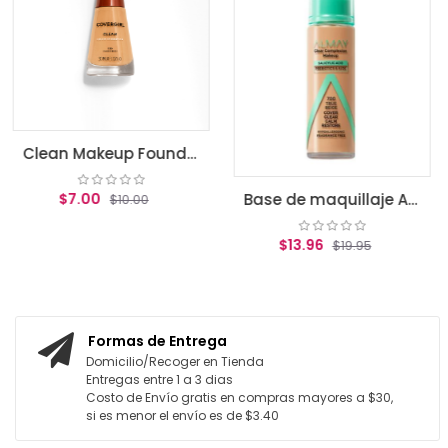
$17.47
$2
AGREGAR AL 
Clean Makeup Foundation, Classic Beige
Base de maquillaje Almay Clear Complexion True beige
0.00
$13.96
$19.95
 CARRITO
AGREGAR AL CARRITO
Formas de Entrega
Domicilio/Recoger en Tienda
Entregas entre 1 a 3 dias
Costo de Envío gratis en compras mayores a $30,
si es menor el envío es de $3.40