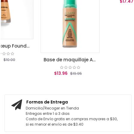
$17.47
$24.95
AGREGAR AL CARRITO
ean Makeup Foundation, Classic Beige
Base de maquillaje Almay Clear Complexion True beige
$13.96
$19.95
AGREGAR AL CARRITO
Formas de Entrega
Domicilio/Recoger en Tienda
Entregas entre 1 a 3 dias
Costo de Envío gratis en compras mayores a $30,
si es menor el envío es de $3.40