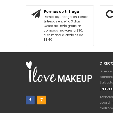
AGREGAR AL CARRITO
AGREGA
Formas de Entrega
Domicilio/Recoger en Tienda
Entregas entre 1 a 3 dias
Costo de Envío gratis en
compras mayores a $30,
si es menor el envío es de
$3.40
DIREC
Direcció
poniente
Salvado
ENTREG
Atención
coordin
metropo