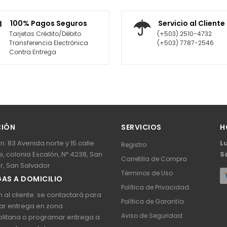
R AL CARRITO
AGREGAR AL CARRITO
100% Pagos Seguros
Servicio al Cliente
Tarjetas Crédito/Débito
(+503) 2510-4732
Transferencia Electrónica
(+503) 7787-2546
Contra Entrega
CIÓN
SERVICIOS
H
n: 83 Avenida norte y 15 calle
L
Registro
, colonia Escalón, Nº 4238, San
S
Carretilla de Compra
r, San Salvador
Términos de Uso
AS A DOMICILIO
Política de Privacidad
 al cliente: se contactará para
Política de Garantía
ar entrega en zona
Aviso de Seguridad
litana o programar entrega a