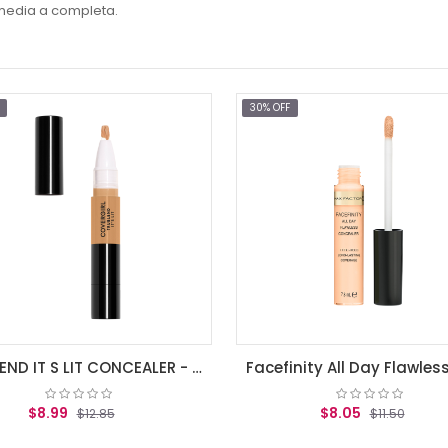
 media a completa.
30% OFF
TRUBLEND IT S LIT CONCEALER - Medium
Facefinity All Day Flawless Concealer (030)
9
$8.05
$12.85
$11.50