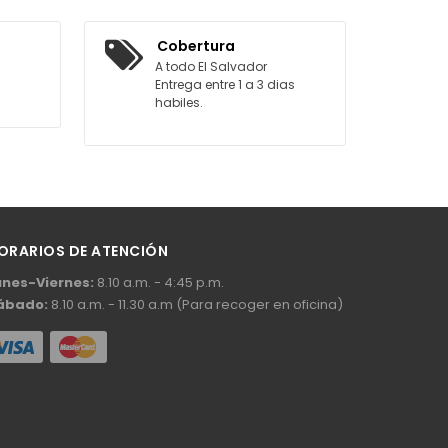
AGREGAR AL CARRITO
Cobertura
A todo El Salvador
Entrega entre 1 a 3 dias
habiles.
ORARIOS DE ATENCIÓN
unes-Viernes:
8.10 a.m. - 4:45 p.m.
ábado:
8.10 a.m. - 11.30 a.m (Para recoger en oficina)