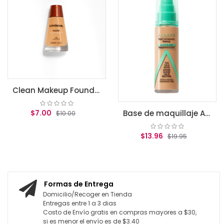
$1
AGR
Clean Makeup Foundation, Classic Beige
$7.00
Base de maquillaje Almay Clear Complexion True beige
$10.00
$13.96
$19.95
REGAR AL CARRITO
AGREGAR AL CARRITO
Formas de Entrega
Domicilio/Recoger en Tienda
Entregas entre 1 a 3 dias
Costo de Envío gratis en compras mayores a $30,
si es menor el envío es de $3.40