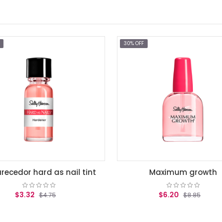
30% OFF
30
as nail tint
Maximum growth
$6.20
75
$8.85