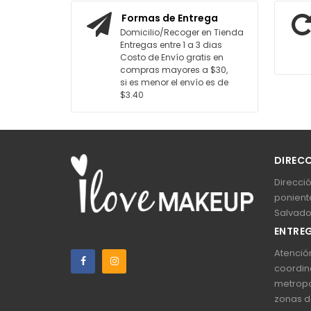
AGREGAR AL CARRITO
AGREGAR AL C
Formas de Entrega
Domicilio/Recoger en Tienda
Entregas entre 1 a 3 dias
Costo de Envío gratis en
compras mayores a $30,
si es menor el envío es de
$3.40
DIREC
Direcció
poniente
Salvado
ENTREG
Atención
coordin
metropo
zonas d