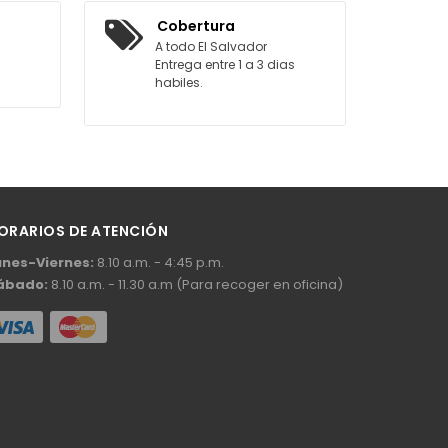
AGREGAR AL CARRITO
Cobertura
A todo El Salvador
Entrega entre 1 a 3 dias
habiles.
ORARIOS DE ATENCIÓN
unes-Viernes:
8.10 a.m. - 4:45 p.m.
ábado:
8.10 a.m. - 11.30 a.m (Para recoger en oficina)