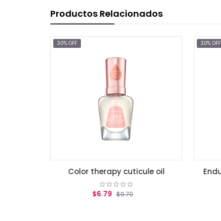
Productos Relacionados
30% OFF
30% OFF
Color therapy cuticule oil
Endurecedor hard 
$6.79
$3.32
$9.70
$4.