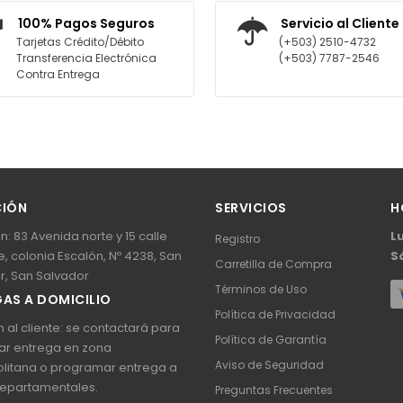
ARRITO
AGREGAR AL CARRITO
100% Pagos Seguros
Servicio al Cliente
Tarjetas Crédito/Débito
(+503) 2510-4732
Transferencia Electrónica
(+503) 7787-2546
Contra Entrega
CIÓN
SERVICIOS
H
n: 83 Avenida norte y 15 calle
L
Registro
, colonia Escalón, Nº 4238, San
S
Carretilla de Compra
r, San Salvador
Términos de Uso
AS A DOMICILIO
Política de Privacidad
 al cliente: se contactará para
Política de Garantía
ar entrega en zona
Aviso de Seguridad
litana o programar entrega a
epartamentales.
Preguntas Frecuentes