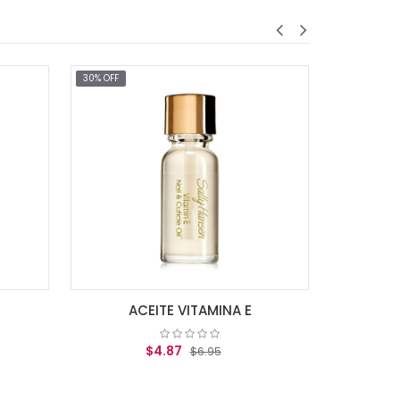
% OFF
30% OFF
$7.18
$10.25
AGREGAR AL CARR
ACEITE VITAMINA E
$4.87
$6.95