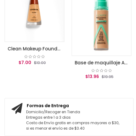
$1
AGR
Clean Makeup Foundation, Classic Beige
$7.00
Base de maquillaje Almay Clear Complexion True beige
$10.00
$13.96
$19.95
REGAR AL CARRITO
AGREGAR AL CARRITO
Formas de Entrega
Domicilio/Recoger en Tienda
Entregas entre 1 a 3 dias
Costo de Envío gratis en compras mayores a $30,
si es menor el envío es de $3.40