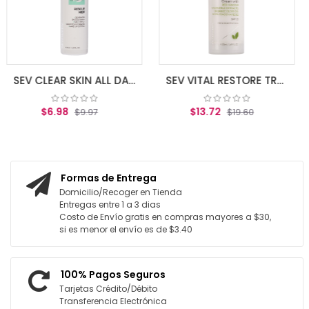
AGREGAR
SEV CLEAR SKIN ALL DAY RESCUE MIST 50ml
SEV VITAL RESTORE TREATMENT SPF 15 50 ML (DRY-SENS SKIN)
8
$13.72
$9.97
$19.60
R AL CARRITO
AGREGAR AL CARRITO
Formas de Entrega
Domicilio/Recoger en Tienda
Entregas entre 1 a 3 dias
Costo de Envío gratis en compras mayores a $30,
si es menor el envío es de $3.40
100% Pagos Seguros
Tarjetas Crédito/Débito
Transferencia Electrónica