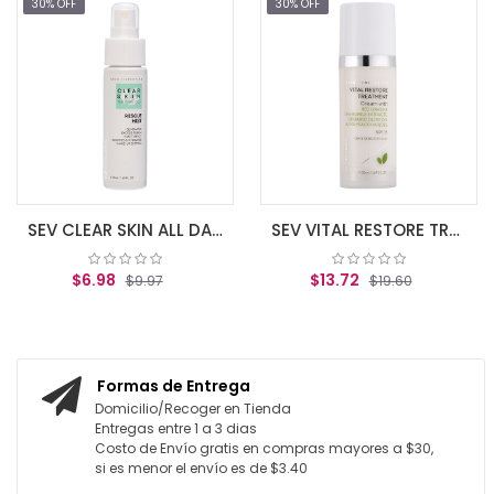
30% OFF
30% OFF
$12.25
$17.
AGREGAR AL C
SEV CLEAR SKIN ALL DAY RESCUE MIST 50ml
SEV VITAL RESTORE TREATMENT SPF 15 50 ML (DRY-SENS SKIN)
$13.72
97
$19.60
CARRITO
AGREGAR AL CARRITO
Formas de Entrega
Domicilio/Recoger en Tienda
Entregas entre 1 a 3 dias
Costo de Envío gratis en compras mayores a $30,
si es menor el envío es de $3.40