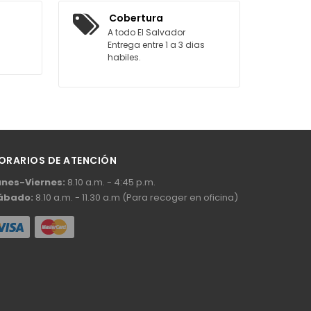
ITO
Cobertura
A todo El Salvador
Entrega entre 1 a 3 dias
habiles.
ORARIOS DE ATENCIÓN
unes-Viernes:
8.10 a.m. - 4:45 p.m.
ábado:
8.10 a.m. - 11.30 a.m (Para recoger en oficina)