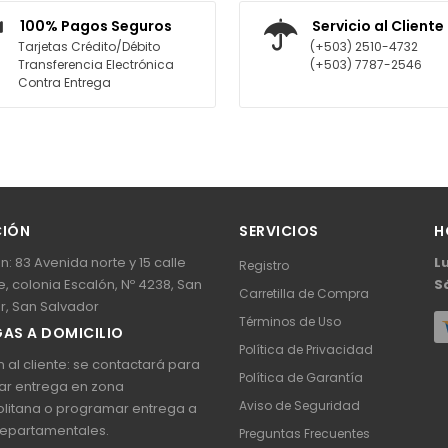
AGREGAR AL CARRITO
AGREGAR AL CARR
100% Pagos Seguros
Servicio al Cliente
Tarjetas Crédito/Débito
(+503) 2510-4732
Transferencia Electrónica
(+503) 7787-2546
Contra Entrega
CIÓN
SERVICIOS
H
n: 83 Avenida norte y 15 calle
L
Registro
, colonia Escalón, Nº 4238, San
S
Carretilla de Compra
r, San Salvador
Términos de Uso
AS A DOMICILIO
Política de Privacidad
 al cliente: se contactará para
Política de Garantía
ar entrega en zona
Aviso de Seguridad
litana o programar entrega a
epartamentales.
Preguntas Frecuentes