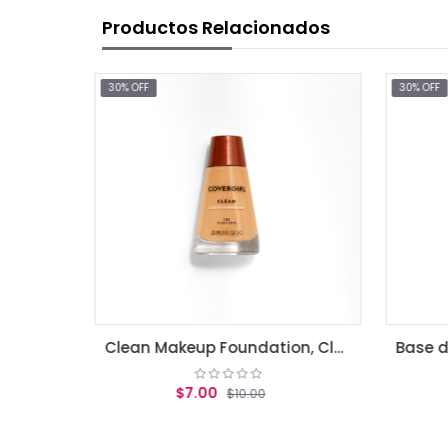
Productos Relacionados
30% OFF
30
Clean Makeup Foundation, Classic Beige
Base de maquillaje Almay Clear Complexion True beige
$13.96
00
$19.95