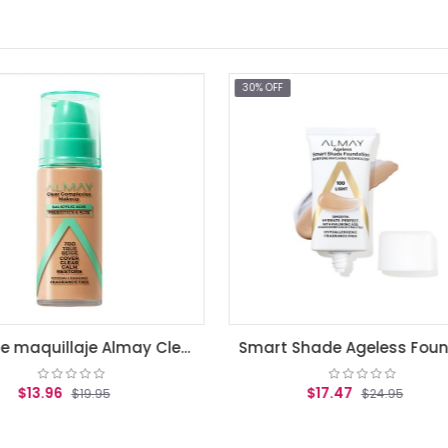
% OFF
30% OFF
Smart Shade Ageless Foundation Light
$17.47
$17.47
$24.95
$24.95