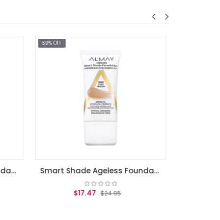
30% OFF
30% OF
Smart Shade Ageless Foundation Medium
$17.47
$24.95
AGREGAR AL CARRITO
Smart Shade Ageless Foundation Light Medium