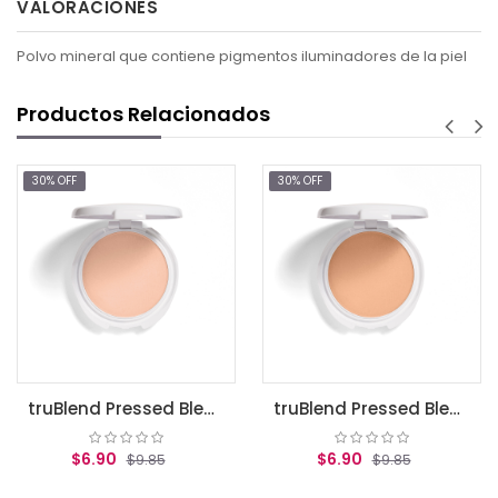
VALORACIONES
Polvo mineral que contiene pigmentos iluminadores de la piel
Productos Relacionados
30% OFF
30% OFF
$7.66
AGREGAR
truBlend Pressed Blendable Powder, Translucent Light .39 oz (11 g)
truBlend Pressed Blendable Powder, Translucent Medium / Polvos translucidos covergirl
0
$6.90
$9.85
$9.85