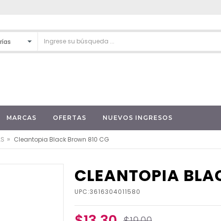
MARCAS
OFERTAS
NUEVOS INGRESOS
»
AS
Cleantopia Black Brown 810 CG
CLEANTOPIA BLA
UPC:3616304011580
$13.30
$19.00