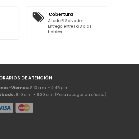
AGREGAR AL CARRITO
Cobertura
A todo El Salvador
Entrega entre 1 a 3 dias
habiles.
ORARIOS DE ATENCIÓN
unes-Viernes:
8.10 a.m. - 4:45 p.m.
ábado:
8.10 a.m. - 11.30 a.m (Para recoger en oficina)