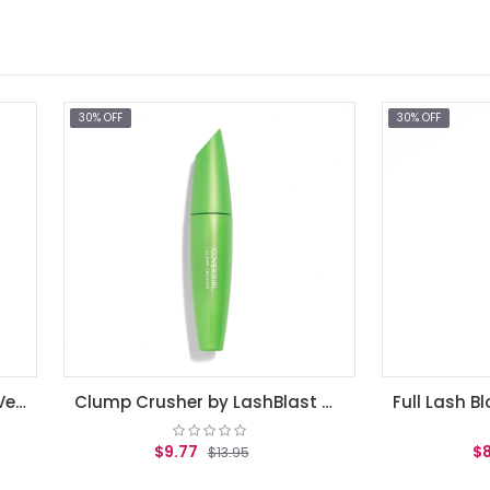
F
30% OFF
Clump Crusher by LashBlast Mascara Very Black .44 fl oz (13.1 ml)
$9.77
$8.82
$13.95
$12.60