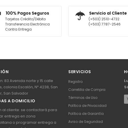
AGREGAR AL CARRITO
AGREGAR AL CARRITO
100% Pagos Seguros
Servicio al Cliente
Tarjetas Crédito/Débito
(+503) 2510-4732
Transferencia Electrónica
(+503) 7787-2546
Contra Entrega
CIÓN
SERVICIOS
H
n: 83 Avenida norte y 15 calle
L
Registro
, colonia Escalón, Nº 4238, San
S
Carretilla de Compra
r, San Salvador
Términos de Uso
AS A DOMICILIO
Política de Privacidad
 al cliente: se contactará para
Política de Garantía
ar entrega en zona
Aviso de Seguridad
litana o programar entrega a