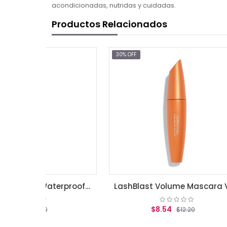
acondicionadas, nutridas y cuidadas.
Productos Relacionados
30% OFF
30% OF
LashBlast Volume Waterproof Mascara Very Black .44 fl oz (13.1 ml)
LashBlast Volume Mascara Very Black .44 fl oz (13.1 ml)
$8.54
$12.20