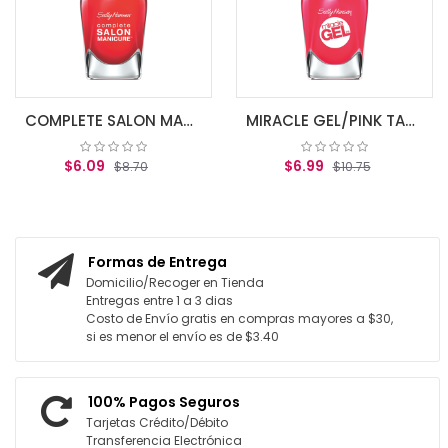
AGR
COMPLETE SALON MANICURE ALL FIRED UP
MIRACLE GEL/PINK TANK
$6.09
$6.99
$8.70
$10.75
REGAR AL CARRITO
AGREGAR AL CARRITO
Formas de Entrega
Domicilio/Recoger en Tienda
Entregas entre 1 a 3 dias
Costo de Envío gratis en compras mayores a $30,
si es menor el envío es de $3.40
100% Pagos Seguros
Tarjetas Crédito/Débito
Transferencia Electrónica